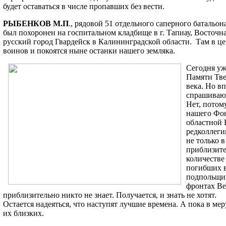
будет оставаться в числе пропавших без вести.
РЫБЕНКОВ М.П
., рядовой 51 отдельного саперного батальон
был похоронен на госпитальном кладбище в г. Тапиау, Восточная
русский город Гвардейск в Калининградской области. Там в це
воинов и покоятся ныне останки нашего земляка.
Сегодня уж
Памяти Тве
века. Но в
спрашивают:
Нет, потом
нашего Фон
областной К
редколлеги
не только в
приблизите
количестве
погибших в
подпольщик
фронтах Ве
приблизительно никто не знает. Получается, и знать не хотят.
Остается надеяться, что наступят лучшие времена. А пока в ме
их близких.