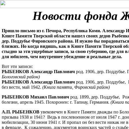
Новости фонда
Пришло письмо из г. Печора, Республика Коми. Александр 
Книге Памяти Тверской области нашел своих дедов Рыбен
дер. Поддубье Фировского района. И нужно бы порадоваться 
близких. Но когда видишь, как в Книге Памяти Тверской обл
стыдно за эти ущербные записи, за свою губернию, где для
для юбилеев, чем внутреннее убеждение и реальные дела.
Вот эти записи:
РЫБЕНКОВ Александр Павлович
род. 1906, дер. Поддубье. 
Бологовский район)
РЫБЕНКОВ Александр Павлович
род. 1906, дер. Поддубье,
без вести, май 1942.
(Книга памяти, Фировский район)
РЫБЕНКОВ Михаил Павлович
род. 1899, дер. Поддубье, Ро
болезни, апрель 1945. Похоронен: г. Тапиау, Германия.
(Книга п
А.П. РЫБЕНКОВ
увековечен в Книге Памяти дважды по Боло
призыва 1938 и 1941? Ведь в послевоенном от июля 1947 г. дон
мобилизации, 30 июня 1941 г. И пропал он без вести никак не в
в феврале. К сожалению, документов воинских частей о судьбе 