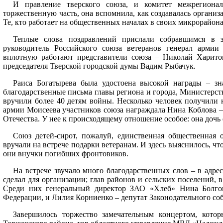
И правление тверского союза, и комитет межрегионал
торжественную часть, она вспомнила, как создавалась организа
Те, кто работает на общественных началах в своих микрорайона
Теплые слова поздравлений прислали собравшимся в з
руководитель Российского союза ветеранов генерал арми
вплотную работают представители союза – Николай Харито
председателя Тверской городской думы Вадим Рыбачук.
Раиса Богатырева была удостоена высокой награды – зн
благодарственные письма главы региона и города, Министерст
вручили более 40 детям войны. Несколько человек получили 
армии Моисеева участников союза награждала Нина Коблова –
Отечества. У нее к происходящему отношение особое: она дочь
Союз детей-сирот, пожалуй, единственная общественная 
вручали на встрече подарки ветеранам. И здесь выяснилось, ч
они внучки погибших фронтовиков.
На встрече звучало много благодарственных слов – в адре
сделал для организации; глав районов и сельских поселений, в
Среди них генеральный директор ЗАО «Хлеб» Нина Болгов
Федерации, и Лилия Корниенко – депутат Законодательного со
Завершилось торжество замечательным концертом, котор