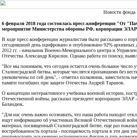
Новости фонд
6 февраля 2018 года состоялась пресс-конференция "От "Па
мероприятие Министерства обороны РФ, корпорации ЭЛАР и
В ходе пресс-конференции журналистам было рассказано о порт
сегодняшний день оцифровано и опубликовано 92% архивных док
2012 гг. - начальник Военно-Мемориального центра и Управл
Отечества Александр Кирилин. Однако работа по поиску, выяв
"Все мы понимаем, что сегодня остается очень большое число 
Сталинградской битвы, которые числятся пропавшими без вести.
увековечены по сей день", - отметил полковник, заместитель
памяти погибших при защите Отечества Андрей Таранов.
О концепции интерактивного учебника военной истории, пост
Отечественной войны, рассказал президент корпорации ЭЛАР -
Баландюк.
"Для нас очень важно осознавать, что наша работа находит отк
ищут информацию об участниках Великой Отечественной войны
материал, посвященный Сталинградской битве, еще раз показал,
востребованность портала - посещаемость портала в эти дни уве
противостоять искажению исторических фактов и дать возможн