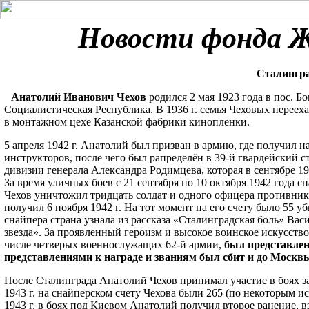
Новости фонда
Сталингра
Анатолий Иванович Чехов
родился 2 мая 1923 года в пос. 
Социалистическая Республика. В 1936 г. семья Чеховых перееха
в монтажном цехе Казанской фабрики кинопленки.
5 апреля 1942 г. Анатолий был призван в армию, где получил 
инструкторов, после чего был рапределён в 39-й гвардейский 
дивизии генерала Александра Родимцева, которая в сентябре 19
За время уличных боев с 21 сентября по 10 октября 1942 года с
Чехов уничтожил тридцать солдат и одного офицера противника
получил 6 ноября 1942 г. На тот момент на его счету было 55 
снайпера страна узнала из рассказа «Сталинградская боль» Вас
звезда». За проявленный героизм и высокое воинское искусство
числе четверых военнослужащих 62-й армии,
был представлен
представлениями к награде и званиям был сбит и до Москвы
После Сталинграда Анатолий Чехов принимал участие в боях за К
1943 г. на снайперском счету Чехова были 265 (по некоторым 
1943 г. в боях под Киевом Анатолий получил второе ранение, 